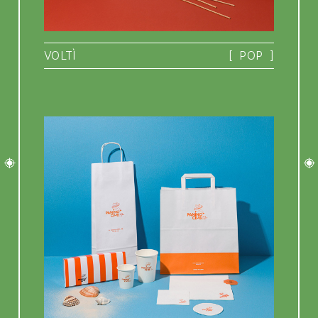
VOLTÌ
[
POP
]