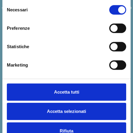
Ti proponiamo esclusivamente prodotti
Selezione
dalla qualità certificata, che rispettano i
Necessari
del
più alti standard di sicurezza al contatto
consenso
alimentare, conformemente alle normative
Preferenze
europee. I nostri articoli sono realizzati
con materie prime derivanti da fonti
rinnovabili e materiale riciclabile.
Statistiche
Disponiamo inoltre di linee certificate per il
Marketing
compostaggio industriale, anch’esse in
gran parte personalizzabili.
Infine, attraverso il nostro blog
Accetta tutti
diffondiamo tutte le conoscenze e i dati
utili relativi alle buone pratiche di riciclo, e
ti informiamo sulle principali notizie dal
Accetta selezionati
mondo della sostenibilità nel nostro
settore. Se cerchi un partner affidabile per
Rifiuta
la produzione packaging e la realizzazione