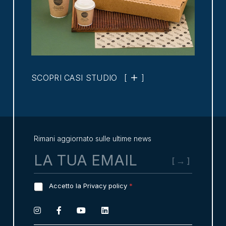
SCOPRI CASI STUDIO
[
]
Rimani aggiornato sulle ultime news
E
m
a
i
G
Accetto la Privacy policy
*
l
D
*
P
R
A