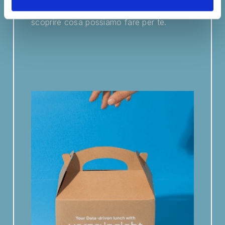
packaging personalizzato, contattaci per
scoprire cosa possiamo fare per te.