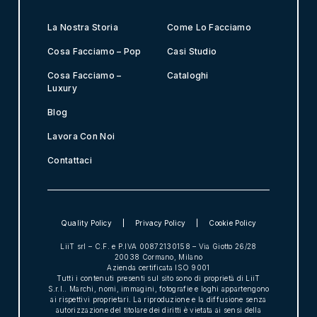
g
r
La Nostra Storia
Come Lo Facciamo
e
e
Cosa Facciamo – Pop
Casi Studio
m
Cosa Facciamo –
Cataloghi
e
Luxury
n
t
Blog
*
Lavora Con Noi
Contattaci
Quality Policy
Privacy Policy
Cookie Policy
LiiT srl – C.F. e P.IVA 00872130158 – Via Giotto 26/28
20038 Cormano, Milano
Azienda certificata
ISO 9001
Tutti i contenuti presenti sul sito sono di proprietà di LiiT
S.r.l.. Marchi, nomi, immagini, fotografie e loghi appartengono
ai rispettivi proprietari. La riproduzione e la diffusione senza
autorizzazione del titolare dei diritti è vietata ai sensi della