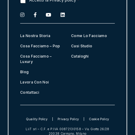
G
Accetto la Privacy policy
*
l
D
*
P
R
A
g
r
La Nostra Storia
Come Lo Facciamo
e
e
Cosa Facciamo – Pop
Casi Studio
m
Cosa Facciamo –
Cataloghi
e
Luxury
n
t
Blog
*
Lavora Con Noi
Contattaci
Quality Policy
Privacy Policy
Cookie Policy
LiiT srl – C.F. e P.IVA 00872130158 – Via Giotto 26/28
20038 Cormano, Milano