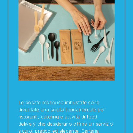
Le posate monouso imbustate sono
diventate una scelta fondamentale per
ristoranti, catering e attività di food
delivery che desiderano offrire un servizio
sicuro, pratico ed elegante. Cartaria