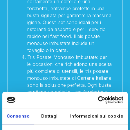
solitamente un coltello e una
forchetta, entrambe protette in una
busta sigillata per garantire la massima
igiene. Questi set sono ideali per i
ristoranti da asporto e per il servizio
rapido nei fast food. Il bis posate
monouso imbustate include un
tovagliolo in carta.
Tris Posate Monouso Imbustate: per
le occasioni che richiedono una scelta
più completa di utensili, le tris posate
monouso imbustate di Cartaria Italiana
sono la soluzione perfetta. Ogni busta
contiene un coltello, una forchetta e
un cucchiaio, perfetti per i catering e i
servizi di food delivery che vogliono
offrire ai clienti un’esperienza
Consenso
Dettagli
Informazioni sui cookie
completa senza compromettere
l’igiene e la praticità. Il bis posate