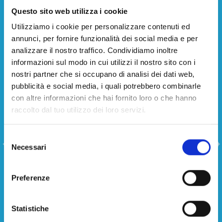
monouso imbustate include un
Questo sito web utilizza i cookie
tovagliolo in carta.
Utilizziamo i cookie per personalizzare contenuti ed
annunci, per fornire funzionalità dei social media e per
analizzare il nostro traffico. Condividiamo inoltre
Materiali sostenibili: CPLA,
informazioni sul modo in cui utilizzi il nostro sito con i
nostri partner che si occupano di analisi dei dati web,
legno e PSM per una scelta
pubblicità e social media, i quali potrebbero combinarle
ecologica
con altre informazioni che hai fornito loro o che hanno
Cartaria Italiana pone grande attenzione
raccolto dal tuo utilizzo dei loro servizi.
alla sostenibilità ambientale, offrendo
posate monouso imbustate realizzate con
Selezione
materiali eco-friendly come il CPLA (PLA
Necessari
del
cristallizzato), il legno e il PSM.
consenso
Il CPLA è una bioplastica resistente al
Preferenze
calore fino a 80°C, ideale per alimenti
caldi e perfetta per garantire funzionalità
senza compromettere l’ambiente.
Statistiche
Le posate in legno, naturali e