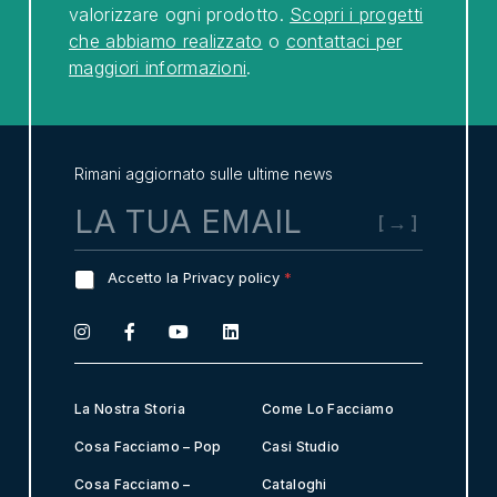
valorizzare ogni prodotto.
Scopri i progetti
che abbiamo realizzato
o
contattaci per
maggiori informazioni
.
Rimani aggiornato sulle ultime news
E
m
a
i
G
Accetto la Privacy policy
*
l
D
*
P
R
A
g
r
La Nostra Storia
Come Lo Facciamo
e
e
Cosa Facciamo – Pop
Casi Studio
m
Cosa Facciamo –
Cataloghi
e