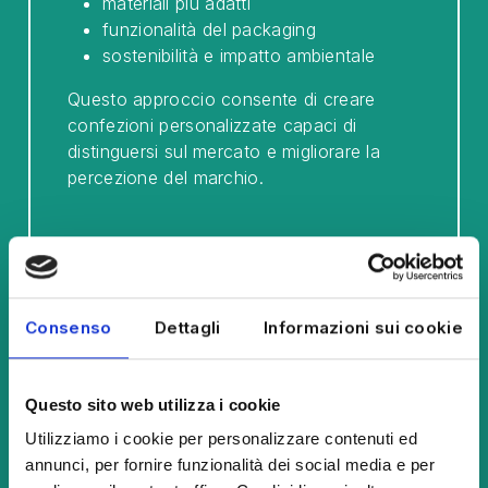
materiali più adatti
funzionalità del packaging
sostenibilità e impatto ambientale
Questo approccio consente di creare
confezioni personalizzate capaci di
distinguersi sul mercato e migliorare la
percezione del marchio.
Dal concept grafico alla
Consenso
Dettagli
Informazioni sui cookie
realizzazione del
packaging
Questo sito web utilizza i cookie
La fase creativa è uno degli aspetti più
importanti nella progettazione di un
Utilizziamo i cookie per personalizzare contenuti ed
packaging personalizzato professionale
.
annunci, per fornire funzionalità dei social media e per
Ogni dettaglio contribuisce infatti a creare