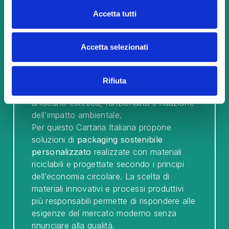
Accetta tutti
Packaging sostenibile e
attenzione all’ambiente
Accetta selezionati
Oggi il tema della sostenibilità è centrale
anche nel settore del packaging. Sempre
Rifiuta
più aziende cercano infatti confezioni che
uniscano estetica, funzionalità e riduzione
dell’impatto ambientale.
Per questo Cartaria Italiana propone
soluzioni di
packaging sostenibile
personalizzato
realizzate con materiali
riciclabili e progettate secondo i principi
dell’economia circolare. La scelta di
materiali innovativi e processi produttivi
più responsabili permette di rispondere alle
esigenze del mercato moderno senza
rinunciare alla qualità.