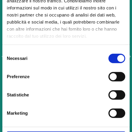
analizzare il nostro traffico. Condividiamo inoltre
un’esperienza coerente e riconoscibile per
informazioni sul modo in cui utilizzi il nostro sito con i
il cliente finale.
nostri partner che si occupano di analisi dei dati web,
Grazie all’esperienza maturata nel settore,
pubblicità e social media, i quali potrebbero combinarle
Cartaria Italiana supporta aziende e attività
con altre informazioni che hai fornito loro o che hanno
nella scelta di:
raccolto dal tuo utilizzo dei loro servizi.
colori e finiture
materiali e texture
Selezione
formati e dimensioni
Necessari
del
sistemi di apertura e chiusura
consenso
personalizzazioni grafiche
Preferenze
soluzioni funzionali per il trasporto e il
take away
Statistiche
Il risultato è un packaging capace di
valorizzare il prodotto, comunicare qualità
e migliorare l’impatto visivo sia in negozio
Marketing
sia durante la consegna.