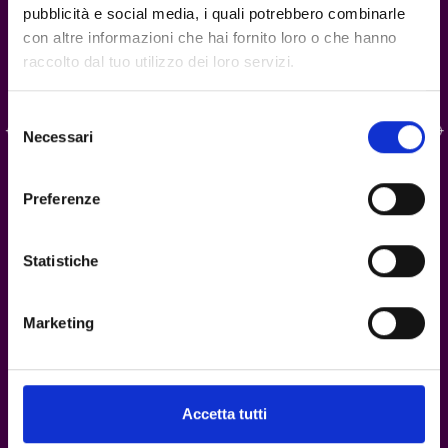
ITS MY ITALIAN TIME
[
LUXURY
]
pubblicità e social media, i quali potrebbero combinarle
con altre informazioni che hai fornito loro o che hanno
raccolto dal tuo utilizzo dei loro servizi.
Selezione
Necessari
del
consenso
Preferenze
Statistiche
Marketing
PLEATS
[
LUXURY
]
Accetta tutti