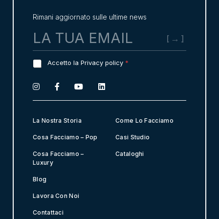
Rimani aggiornato sulle ultime news
E
m
a
i
G
Accetto la Privacy policy
*
l
D
*
P
R
A
g
r
La Nostra Storia
Come Lo Facciamo
e
e
Cosa Facciamo – Pop
Casi Studio
m
Cosa Facciamo –
Cataloghi
e
Luxury
n
t
Blog
*
Lavora Con Noi
Contattaci