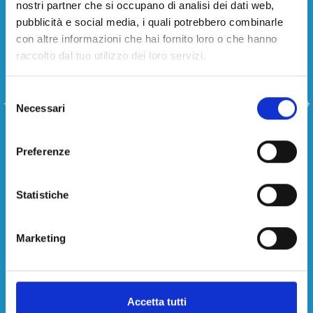
nostri partner che si occupano di analisi dei dati web,
funzionale in uno strumento di branding
pubblicità e social media, i quali potrebbero combinarle
efficace. Ogni foglio diventa un mezzo di
con altre informazioni che hai fornito loro o che hanno
comunicazione visiva che rafforza
raccolto dal tuo utilizzo dei loro servizi.
l’identità del locale.
La
carta antigrasso personalizzata
Selezione
permette di:
Necessari
del
Rendere riconoscibile il brand anche in
consenso
contesti informali
Valorizzare il prodotto servito
Preferenze
Trasmettere attenzione ai dettagli e
professionalità
Statistiche
Creare coerenza con il resto del
packaging personalizzato
Marketing
In particolare, nelle città italiane ad alta
concentrazione di locali food e turismo,
questo tipo di supporto aiuta a distinguersi
in modo immediato.
Accetta tutti