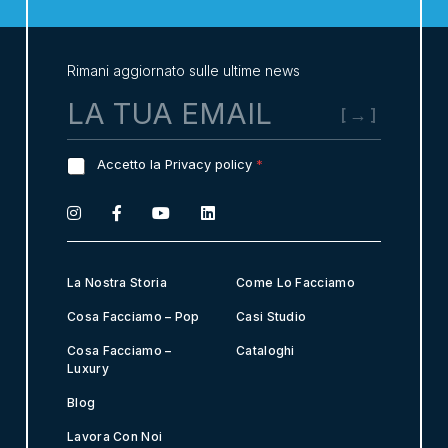
Rimani aggiornato sulle ultime news
E
m
a
i
G
Accetto la Privacy policy
*
l
D
*
P
R
A
g
r
La Nostra Storia
Come Lo Facciamo
e
e
Cosa Facciamo – Pop
Casi Studio
m
Cosa Facciamo –
Cataloghi
e
Luxury
n
t
Blog
*
Lavora Con Noi