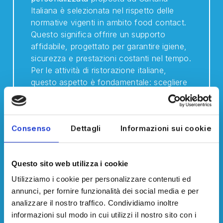
Italiana è selezionata nel rispetto delle
normative vigenti in ambito food contact.
Questo significa offrire un supporto
affidabile, progettato per garantire igiene,
sicurezza e prestazioni costanti nel tempo.
Per le attività di ristorazione italiane,
questo aspetto è fondamentale: scegliere
materiali certificati significa tutelare il
cliente finale e proteggere la reputazione
del proprio locale.
Consenso
Dettagli
Informazioni sui cookie
Perché scegliere la carta
Questo sito web utilizza i cookie
antigrasso personalizzata
Utilizziamo i cookie per personalizzare contenuti ed
per il tuo locale
annunci, per fornire funzionalità dei social media e per
analizzare il nostro traffico. Condividiamo inoltre
Personalizzare la carta alimentare
informazioni sul modo in cui utilizzi il nostro sito con i
consente di trasformare un elemento