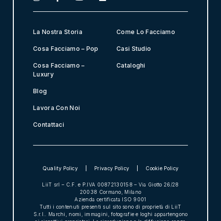
R
A
g
r
La Nostra Storia
Come Lo Facciamo
e
e
Cosa Facciamo – Pop
Casi Studio
m
Cosa Facciamo –
Cataloghi
e
Luxury
n
t
Blog
*
Lavora Con Noi
Contattaci
Quality Policy
Privacy Policy
Cookie Policy
LiiT srl – C.F. e P.IVA 00872130158 – Via Giotto 26/28
20038 Cormano, Milano
Azienda certificata
ISO 9001
Tutti i contenuti presenti sul sito sono di proprietà di LiiT
S.r.l.. Marchi, nomi, immagini, fotografie e loghi appartengono