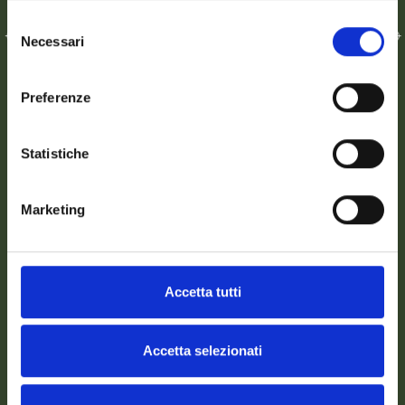
trasporto.
Selezione
Necessari
del
consenso
Preferenze
Perché scegliere Cartaria
Italiana
Statistiche
Scegliere i bicchieri in cartoncino per
bevande calde di Cartaria Italiana significa
Marketing
avere accesso a:
Una gamma completa di formati per
ogni esigenza.
Materiali certificati per il contatto
Accetta tutti
alimentare.
Soluzioni sostenibili: cartoncino, polpa
di cellulosa, CPLA e rPET.
Accetta selezionati
Continuità di fornitura e disponibilità
costante.