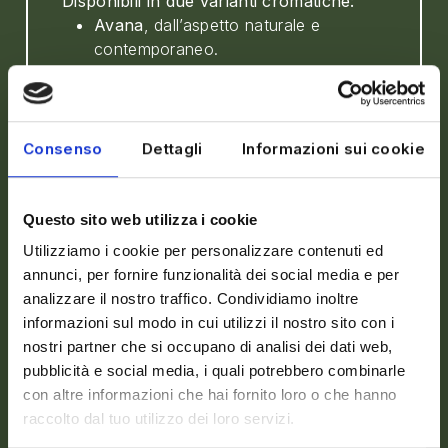
Disponibili in due varianti cromatiche:
Avana
, dall’aspetto naturale e
contemporaneo.
Bianco
, elegante e ideale per branding
o personalizzazioni.
Consenso
Dettagli
Informazioni sui cookie
Formati disponibili
Questo sito web utilizza i cookie
80 ml (espresso)
120 ml (caffè e mini caffè)
Utilizziamo i cookie per personalizzare contenuti ed
200 ml (acqua)
annunci, per fornire funzionalità dei social media e per
240 ml (cappuccini)
analizzare il nostro traffico. Condividiamo inoltre
350 ml (tè e caffè americano)
informazioni sul modo in cui utilizzi il nostro sito con i
nostri partner che si occupano di analisi dei dati web,
Per ciascun formato sono disponibili
pubblicità e social media, i quali potrebbero combinarle
coperchi abbinabili, in versione standard o
con altre informazioni che hai fornito loro o che hanno
con foro per il vapore/beverino, progettati
raccolto dal tuo utilizzo dei loro servizi.
per garantire una chiusura sicura durante il