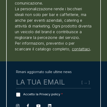
comunicazione.
La personalizzazione rende i bicchieri
ideali non solo per bar e caffetterie, ma
anche per eventi aziendali, catering e
attività di marketing. Ogni prodotto diventa
un veicolo del brand e contribuisce a
migliorare la percezione del servizio.
Per informazioni, preventivi o per
scaricare il catalogo completo,
contattaci
.
Rimani aggiornato sulle ultime news
E
m
a
i
G
Accetto la Privacy policy
*
l
D
*
P